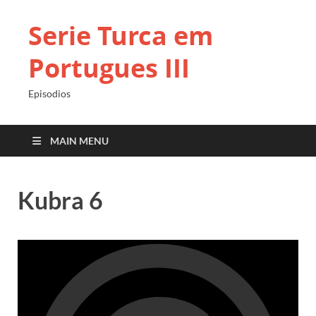
Serie Turca em
Portugues III
Episodios
MAIN MENU
Kubra 6